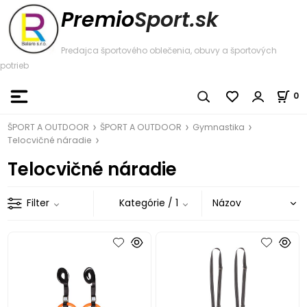
Premio
Sport.sk
Predajca športového oblečenia, obuvy a športových
potrieb
0
ŠPORT A OUTDOOR
ŠPORT A OUTDOOR
Gymnastika
Telocvičné náradie
Telocvičné náradie
Filter
Kategórie
/ 1