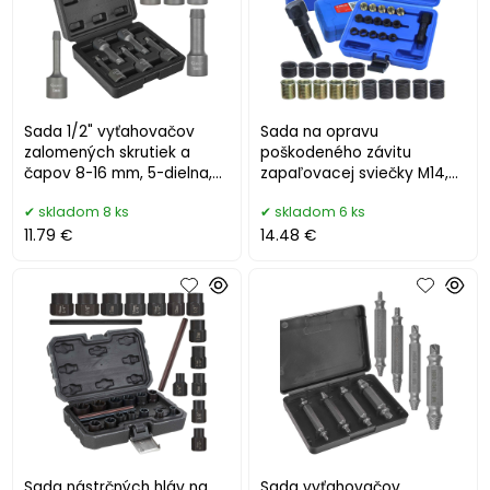
Sada 1/2" vyťahovačov
Sada na opravu
zalomených skrutiek a
poškodeného závitu
čapov 8-16 mm, 5-dielna,
zapaľovacej sviečky M14,
GEKO
MAR-POL
skladom 8 ks
skladom 6 ks
11.79 €
14.48 €
Sada nástrčných hláv na
Sada vyťahovačov