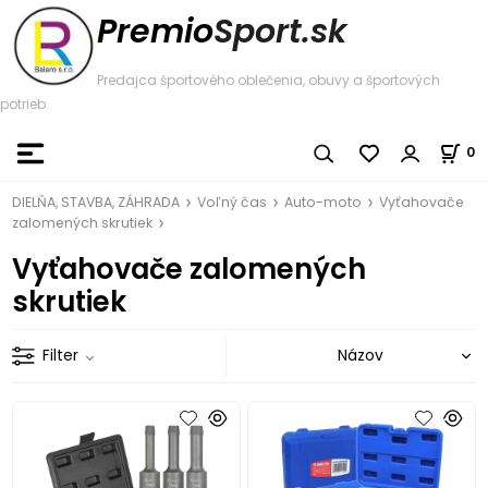
Premio
Sport.sk
Predajca športového oblečenia, obuvy a športových
potrieb
0
DIELŇA, STAVBA, ZÁHRADA
Voľný čas
Auto-moto
Vyťahovače
zalomených skrutiek
Vyťahovače zalomených
skrutiek
Filter