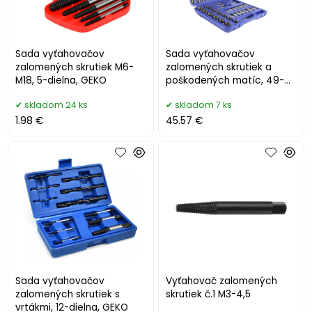
Sada vyťahovačov
Sada vyťahovačov
zalomených skrutiek M6-
zalomených skrutiek a
M18, 5-dielna, GEKO
poškodených matíc, 49-
dielna, MAR-POL
skladom 24 ks
skladom 7 ks
1.98 €
45.57 €
Sada vyťahovačov
Vyťahovač zalomených
zalomených skrutiek s
skrutiek č.1 M3-4,5
vrtákmi, 12-dielna, GEKO