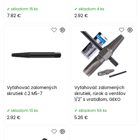
skladom 15 ks
skladom 4 ks
7.82 €
2.92 €
Vyťahovač zalomených
Vyťahovač zalomených
skrutiek č.2 M5-7
skrutiek, rúrok a ventilov
1/2" s vratidlom, GEKO
skladom 10 ks
skladom 56 ks
2.92 €
5.26 €