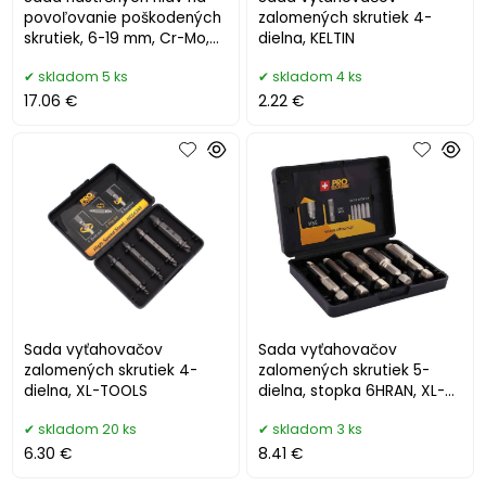
povoľovanie poškodených
zalomených skrutiek 4-
skrutiek, 6-19 mm, Cr-Mo,
dielna, KELTIN
15-dielna, GEKO
skladom 5 ks
skladom 4 ks
17.06 €
2.22 €
Sada vyťahovačov
Sada vyťahovačov
zalomených skrutiek 4-
zalomených skrutiek 5-
dielna, XL-TOOLS
dielna, stopka 6HRAN, XL-
TOOLS
skladom 20 ks
skladom 3 ks
6.30 €
8.41 €