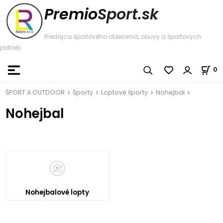
Premio
Sport.sk
Predajca športového oblečenia, obuvy a športových
potrieb
0
ŠPORT A OUTDOOR
Športy
Loptové športy
Nohejbal
Nohejbal
Nohejbalové lopty