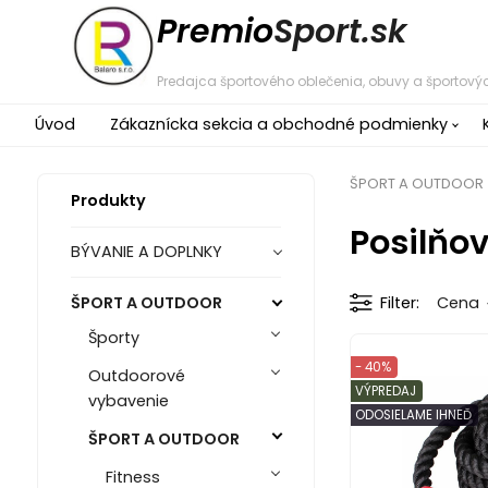
Premio
Sport.sk
Predajca športového oblečenia, obuvy a športovýc
Úvod
Zákaznícka sekcia a obchodné podmienky
ŠPORT A OUTDOOR
Produkty
Posilňov
BÝVANIE A DOPLNKY
ŠPORT A OUTDOOR
Filter
Cena
Športy
- 40%
Outdoorové
VÝPREDAJ
vybavenie
ODOSIELAME IHNEĎ
ŠPORT A OUTDOOR
Fitness