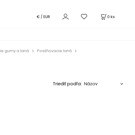
0
ks
€ / EUR
ie gumy a laná
Posilňovacie laná
Triediť podľa: