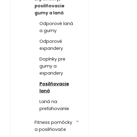
posilňovacie
gumy a laná
Odporové laná
a gumy
Odporové
expandery
Doplnky pre
gumy a
expandery
Posilňovacie
laná
Laná na
preťahovanie
Fitness pomôcky
a posilňovače