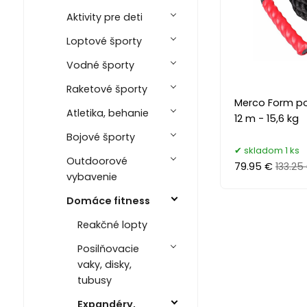
Aktivity pre deti
Loptové športy
Vodné športy
Raketové športy
Merco Form po
Atletika, behanie
12 m - 15,6 kg
Bojové športy
skladom 1 ks
Outdoorové
79.95 €
133.25
vybavenie
Domáce fitness
Reakčné lopty
Posilňovacie
vaky, disky,
tubusy
Expandéry,