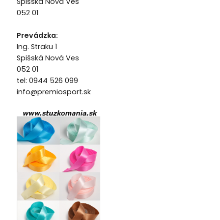
Spišská Nová Ves
052 01
Prevádzka:
Ing. Straku 1
Spišská Nová Ves
052 01
tel: 0944 526 099
info@premiosport.sk