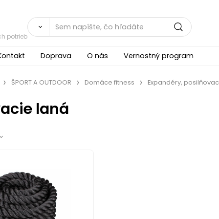
h potrieb
Kontakt
Doprava
O nás
Vernostný program
ŠPORT A OUTDOOR
Domáce fitness
Expandéry, posilňovac
acie laná