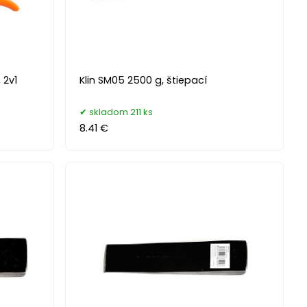
 2v1
Klin SM05 2500 g, štiepací
skladom 211 ks
8.41 €