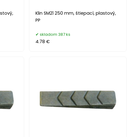
astový,
Klin SM21 250 mm, štiepací, plastový,
PP
skladom 387 ks
4.78 €