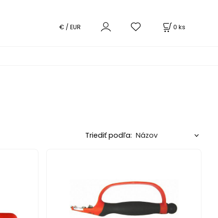
0
ks
€ / EUR
Triediť podľa: