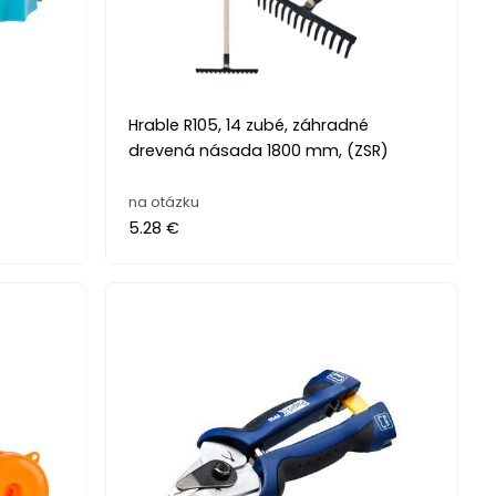
é
Hrable R105, 14 zubé, záhradné
drevená násada 1800 mm, (ZSR)
na otázku
5.28 €