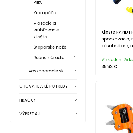
Pílky
Krompáče
Viazacie a
vrúbľovacie
Kliešte RAPID F
kliešte
sponkovacie, n
zásobníkom, na
Štepárske nože
Ručné náradie
skladom 25 k
38.82 €
vaskonaradie.sk
CHOVATEĽSKÉ POTREBY
HRAČKY
VÝPREDAJ