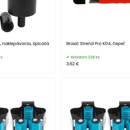
, naklepávacia, špicatá
Brúsič Strend Pro K04, čepeľ
ks
skladom 226 ks
3.62 €