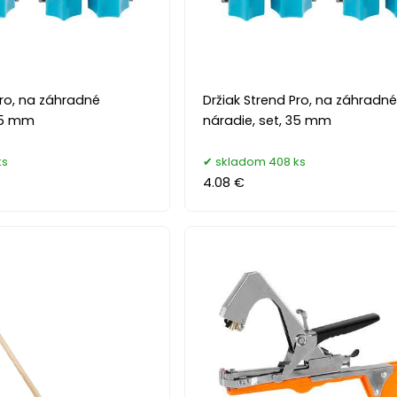
Pro, na záhradné
Držiak Strend Pro, na záhradn
 25 mm
náradie, set, 35 mm
ks
skladom 408 ks
4.08 €