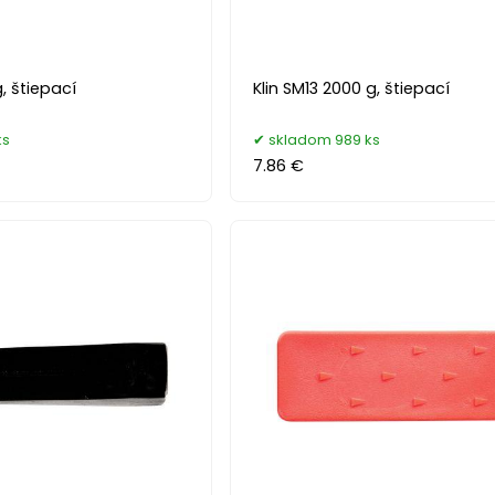
g, štiepací
Klin SM13 2000 g, štiepací
ks
skladom 989 ks
7.86 €