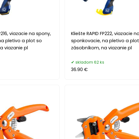
P216, viazacie na spony,
Kliešte RAPID FP222, viazacie n
a pletivo a plot so
sponkovacie, na pletivo a plo
 viazanie pl
zásobníkom, na viazanie pl
s
skladom 62 ks
36.90 €