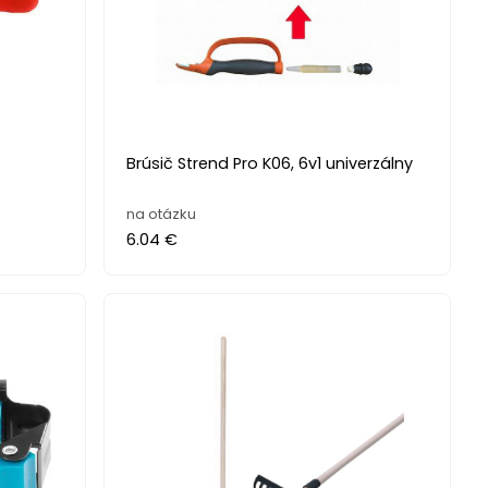
Brúsič Strend Pro K06, 6v1 univerzálny
na otázku
6.04 €