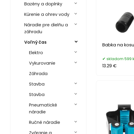
Bazény a doplnky
Kúrenie a ohrev vody
Náradie pre dielňu a
záhradu
Voľný čas
Babka na kosu
Elektro
skladom 599 
Vykurovanie
13.29 €
Záhrada
Stavba
Stavba
Pneumatické
náradie
Ručné náradie
Zváranie a