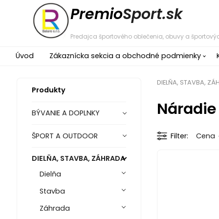
Premio
Sport.sk
Predajca športového oblečenia, obuvy a športovýc
Úvod
Zákaznícka sekcia a obchodné podmienky
DIELŇA, STAVBA, Z
Produkty
Náradie
BÝVANIE A DOPLNKY
ŠPORT A OUTDOOR
Filter
Cena
DIELŇA, STAVBA, ZÁHRADA
Dielňa
Stavba
Záhrada