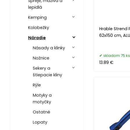
Spreje, mazivá a
lepidlá
Kemping
Kolobežky
Hrable Strend 
62x150 cm, AL
Náradie
Násady a klinky
skladom 75 ks
Nožnice
13.89 €
Sekery a
štiepacie kliny
Rýle
Motyky a
motyčky
Ostatné
Lopaty