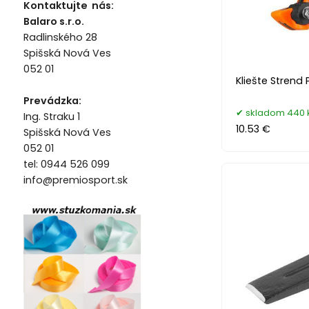
Kontaktujte nás:
Balaro s.r.o.
Radlinského 28
Spišská Nová Ves
052 01
Kliešte Strend
Prevádzka:
skladom 440 
Ing. Straku 1
10.53 €
Spišská Nová Ves
052 01
tel: 0944 526 099
info@premiosport.sk