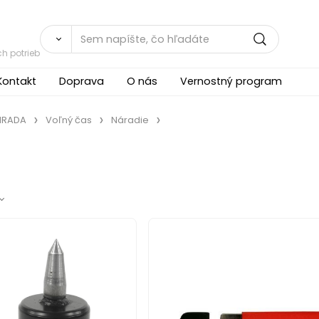
h potrieb
Kontakt
Doprava
O nás
Vernostný program
ÁHRADA
Voľný čas
Náradie