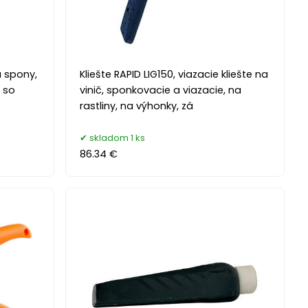
a spony,
Kliešte RAPID LIG150, viazacie kliešte na
t so
vinič, sponkovacie a viazacie, na
rastliny, na výhonky, zá
skladom 1 ks
86.34 €