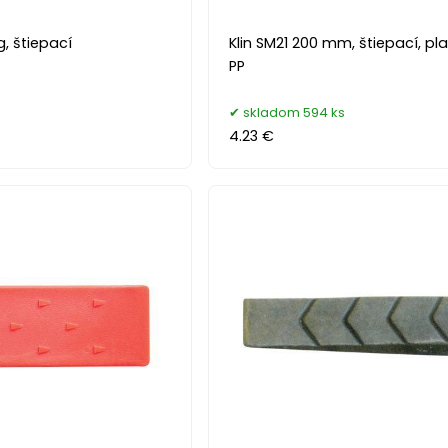
g, štiepací
Klin SM21 200 mm, štiepací, pl
PP
s
skladom 594 ks
4.23 €