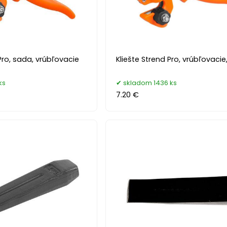
 Pro, sada, vrúbľovacie
Kliešte Strend Pro, vrúbľovacie,
ks
skladom 1436 ks
7.20 €