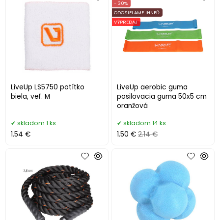
- 30%
ODOSIELAME IHNEĎ
VÝPREDAJ
LiveUp LS5750 potítko
LiveUp aerobic guma
biela, veľ. M
posilovacia guma 50x5 cm
oranžová
skladom 1 ks
skladom 14 ks
1.54 €
1.50 €
2.14 €