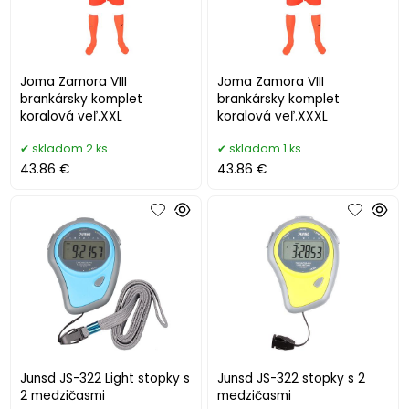
Joma Zamora VIII
Joma Zamora VIII
brankársky komplet
brankársky komplet
koralová veľ.XXL
koralová veľ.XXXL
skladom 2 ks
skladom 1 ks
43.86 €
43.86 €
Junsd JS-322 Light stopky s
Junsd JS-322 stopky s 2
2 medzičasmi
medzičasmi