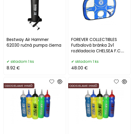
Bestway Air Hammer
FOREVER COLLECTIBLES
62030 ručná pumpa čierna
Futbalová bránka 2v1
rozkladacia CHELSEA F.C.
Pop Up Target Goal
skladom 1 ks
skladom 1 ks
8.92 €
48.00 €
ODOSIELAME IHNEĎ
ODOSIELAME IHNEĎ