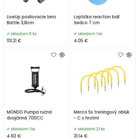
LiveUp posilovacie lano
Loptička reaction ball
Battle 3,8cm
Sedco 7 cm
skladom 5 ks
skladom 1 ks
113.21 €
4.05 €
MONDO Pumpa ručná
Merco 5x treningový oblúk
dvojčinná 700CC
- C s hrotmi
skladom 1 ks
skladom 21 ks
4.92 €
31.14 €