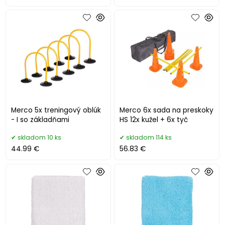
Merco 5x treningový oblúk
Merco 6x sada na preskoky
- I so základňami
HS 12x kužel + 6x tyč
skladom 10 ks
skladom 114 ks
44.99 €
56.83 €