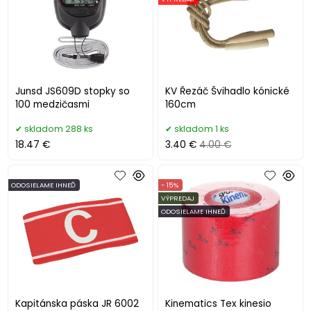
Junsd JS609D stopky so
KV Řezáč Švihadlo kónické
100 medzičasmi
160cm
skladom 288 ks
skladom 1 ks
18.47 €
3.40 €
4.00 €
ODOSIELAME IHNEĎ
- 15%
VÝPREDAJ
ODOSIELAME IHNEĎ
Kapitánska páska JR 6002
Kinematics Tex kinesio