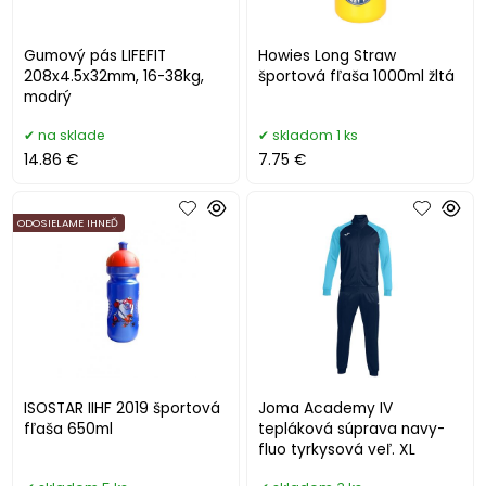
Gumový pás LIFEFIT
Howies Long Straw
208x4.5x32mm, 16-38kg,
športová fľaša 1000ml žltá
modrý
na sklade
skladom 1 ks
14.86 €
7.75 €
ODOSIELAME IHNEĎ
ISOSTAR IIHF 2019 športová
Joma Academy IV
fľaša 650ml
tepláková súprava navy-
fluo tyrkysová veľ. XL