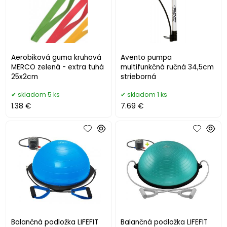
Aerobiková guma kruhová
Avento pumpa
MERCO zelená - extra tuhá
multifunkčná ručná 34,5cm
25x2cm
strieborná
skladom 5 ks
skladom 1 ks
1.38 €
7.69 €
Balančná podložka LIFEFIT
Balančná podložka LIFEFIT