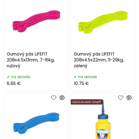
Gumový pás LIFEFIT
Gumový pás LIFEFIT
208x4.5x13mm, 7-16kg,
208x4.5x22mm, 11-29kg,
ružový
zelený
na sklade
na sklade
6.65 €
10.75 €
ODOSIELAME IHNEĎ