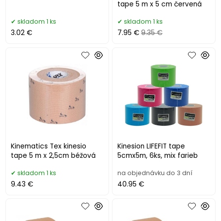
tape 5 m x 5 cm červená
skladom 1 ks
skladom 1 ks
3.02 €
7.95 €
9.35 €
Kinematics Tex kinesio
Kinesion LIFEFIT tape
tape 5 m x 2,5cm béžová
5cmx5m, 6ks, mix farieb
skladom 1 ks
na objednávku do 3 dní
9.43 €
40.95 €