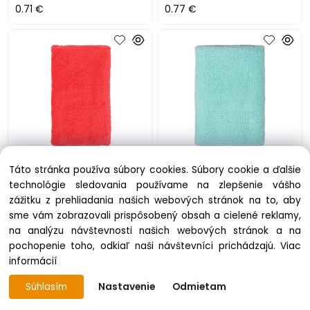
0.71 €
0.77 €
Merco Absorb 12 potítko
Merco Absorb 12 potítko
Táto stránka používa súbory cookies. Súbory cookie a ďalšie
technológie sledovania používame na zlepšenie vášho
skladom 27 ks
skladom 33 ks
zážitku z prehliadania našich webových stránok na to, aby
0.77 €
0.77 €
sme vám zobrazovali prispôsobený obsah a cielené reklamy,
na analýzu návštevnosti našich webových stránok a na
pochopenie toho, odkiaľ naši návštevníci prichádzajú.
Viac
informácií
Súhlasím
Nastavenie
Odmietam