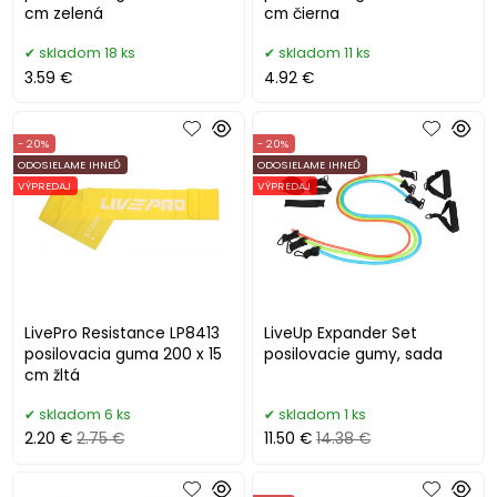
cm zelená
cm čierna
skladom 18 ks
skladom 11 ks
3.59 €
4.92 €
- 20%
- 20%
ODOSIELAME IHNEĎ
ODOSIELAME IHNEĎ
VÝPREDAJ
VÝPREDAJ
LivePro Resistance LP8413
LiveUp Expander Set
posilovacia guma 200 x 15
posilovacie gumy, sada
cm žltá
skladom 6 ks
skladom 1 ks
2.20 €
2.75 €
11.50 €
14.38 €