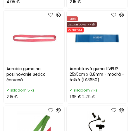
4.05 €
2.15 €
- 30%
ODOSIELAME IHNEĎ
VÝPREDAJ
Aerobic guma na
Aerobiková guma LIVEUP
posilňovanie Sedco
25x5cm x 0,8mm - modrá -
červená
ťažká (LS3650)
skladom 5 ks
skladom 7 ks
2.15 €
1.95 €
2.79 €