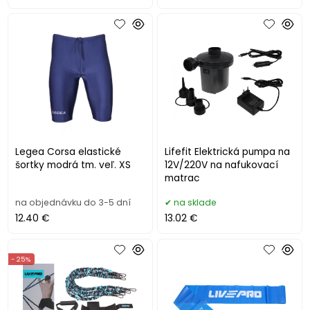
Legea Corsa elastické
Lifefit Elektrická pumpa na
šortky modrá tm. veľ. XS
12V/220V na nafukovací
matrac
na objednávku do 3-5 dní
na sklade
12.40 €
13.02 €
- 25%