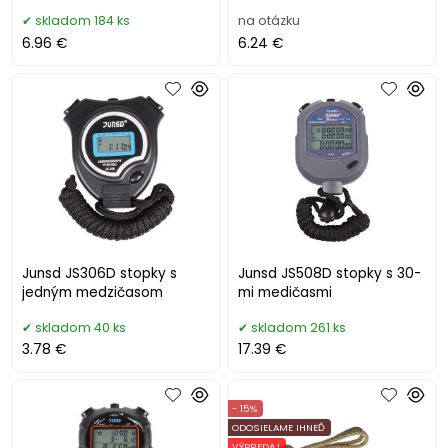
skladom 184 ks
na otázku
6.96 €
6.24 €
Junsd JS306D stopky s
Junsd JS508D stopky s 30-
jedným medzičasom
mi medičasmi
skladom 40 ks
skladom 261 ks
3.78 €
17.39 €
- 15%
ODOSIELAME IHNEĎ
VÝPREDAJ