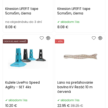
Kinesion LIFEFIT tape
Kinesion LIFEFIT tape
5cmx5m, čierna
5cmx5m, čierna
na objednávku do 3 dní
skladom 1 ks
8.08 €
8.08 €
ODOSIELAME IHNEĎ
- 40%
Kužele LivePro Speed
Lano na preťahovanie
Agility - SET 4ks
bavlna KV Řezáč 10 m
červená
skladom 1 ks
skladom 1 ks
10.20 €
22.95 €
38.25 €