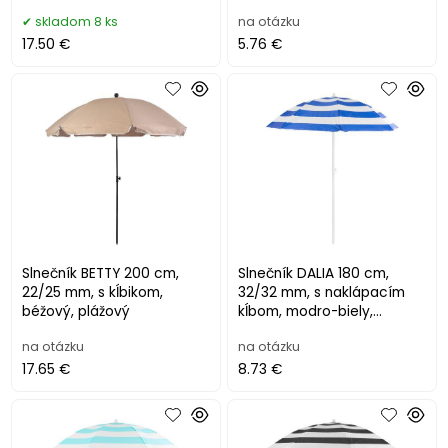
skladom 8 ks
na otázku
17.50 €
5.76 €
Slnečník BETTY 200 cm,
Slnečník DALIA 180 cm,
22/25 mm, s kĺbikom,
32/32 mm, s naklápacím
béžový, plážový
kĺbom, modro-biely,
plážový
na otázku
na otázku
17.65 €
8.73 €