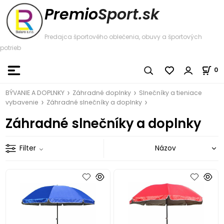
Premio
Sport.sk
Predajca športového oblečenia, obuvy a športových
potrieb
0
BÝVANIE A DOPLNKY
Záhradné doplnky
Slnečníky a tieniace
vybavenie
Záhradné slnečníky a doplnky
Záhradné slnečníky a doplnky
Filter