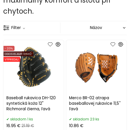
maximálny komfort a istotu pri
chytoch.
Filter
- 20%
ODOSIELAME IHNEĎ
VÝPREDAJ
Baseball rukavica DH-120
Merco BR-02 atrapa
syntetická koža 12"
baseballovej rukavice 11,5''
Richmoral čierna, ľavá
ľavá
skladom 1 ks
skladom 23 ks
16.95 €
21.19 €
10.86 €