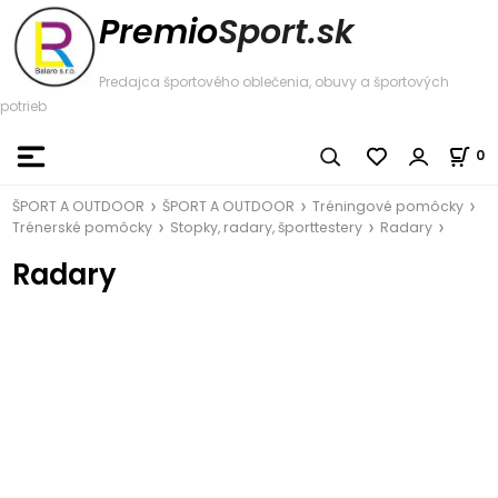
Premio
Sport.sk
Predajca športového oblečenia, obuvy a športových
potrieb
0
ŠPORT A OUTDOOR
ŠPORT A OUTDOOR
Tréningové pomôcky
Trénerské pomôcky
Stopky, radary, športtestery
Radary
Radary