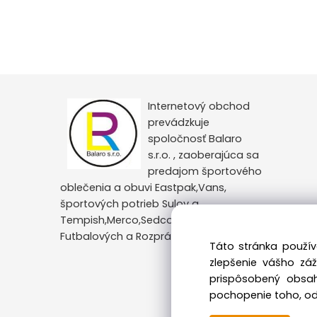
Internetový obchod
prevádzkuje
spoločnosť Balaro
s.r.o. , zaoberajúca sa
predajom športového
oblečenia a obuvi Eastpak,Vans,
športových potrieb Sulov a
Tempish,Merco,Sedco,Veľký výber
Futbalových a Rozprávkových motívov.
Táto stránka použív
zlepšenie vášho zá
prispôsobený obsah
pochopenie toho, odk