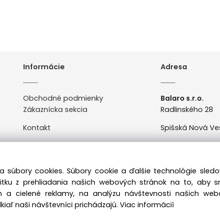
Informácie
Adresa
Obchodné podmienky
Balaro s.r.o.
Zákaznícka sekcia
Radlinského 28
Kontakt
Spišská Nová Ve
Odstúpenie od zmluvy
Po-Pi: 8:00 - 16:0
a súbory cookies. Súbory cookie a ďalšie technológie sle
žitku z prehliadania našich webových stránok na to, aby 
 a cielené reklamy, na analýzu návštevnosti našich we
iaľ naši návštevníci prichádzajú.
Viac informácií