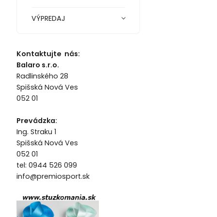
VÝPREDAJ
Kontaktujte nás:
Balaro s.r.o.
Radlinského 28
Spišská Nová Ves
052 01
Prevádzka:
Ing. Straku 1
Spišská Nová Ves
052 01
tel: 0944 526 099
info@premiosport.sk