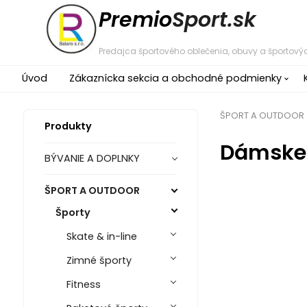
Premio
Sport.sk
Predajca športového oblečenia, obuvy a športovýc
Úvod
Zákaznícka sekcia a obchodné podmienky
ŠPORT A OUTDOOR
Produkty
Dámske 
BÝVANIE A DOPLNKY
ŠPORT A OUTDOOR
Športy
Skate & in-line
Zimné športy
Fitness