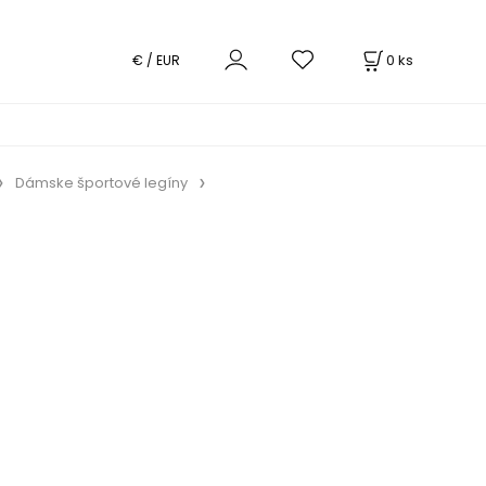
0
ks
€ / EUR
Dámske športové legíny