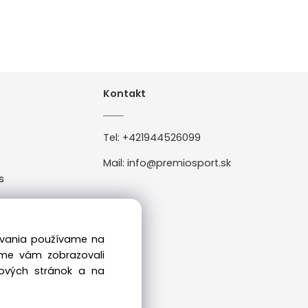
Kontakt
Tel:
+421944526099
Mail:
info@premiosport.sk
s
0
dovania používame na
sme vám zobrazovali
bových stránok a na