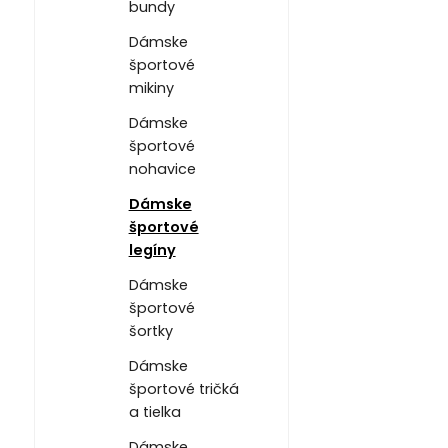
bundy
Dámske
športové
mikiny
Dámske
športové
nohavice
Dámske
športové
legíny
Dámske
športové
šortky
Dámske
športové tričká
a tielka
Dámske