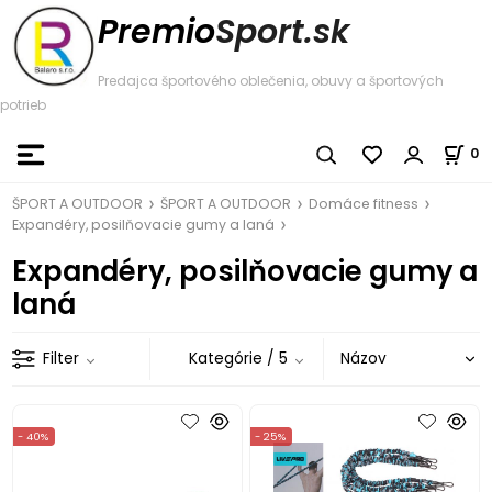
Premio
Sport.sk
Predajca športového oblečenia, obuvy a športových
potrieb
0
ŠPORT A OUTDOOR
ŠPORT A OUTDOOR
Domáce fitness
Expandéry, posilňovacie gumy a laná
Expandéry, posilňovacie gumy a
laná
Filter
Kategórie
/ 5
- 40%
- 25%