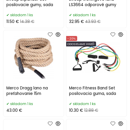
posilovacie gumy, sada
LS3664 odporové gumy
skladom 1 ks
skladom 1 ks
11.50 €
14.38 €
32.95 €
43.93 €
- 20%
ODOSIELAME IHNEĎ
Merco Dragg lano na
Merco Fitness Band Set
preťahovanie 15m
posilovacia guma, sada
skladom 1 ks
skladom 1 ks
43.00 €
10.30 €
12.88 €