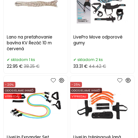
Lano na preťahovanie
LivePro Move odporové
bavlna KV Řezáč 10 m
gumy
červená
skladom 1 ks
skladom 2 ks
22.95 €
38.25 €
33.31 €
44.42 €
- 20%
- 25%
ODOSIELAME IHNEĎ
ODOSIELAME IHNEĎ
VÝPREDAJ
VÝPREDAJ
LiveUp Expander Set
LiveUp tréningové laná