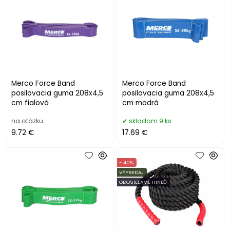
Merco Force Band
Merco Force Band
posilovacia guma 208x4,5
posilovacia guma 208x4,5
cm fialová
cm modrá
na otázku
skladom 9 ks
9.72 €
17.69 €
- 40%
VÝPREDAJ
ODOSIELAME IHNEĎ