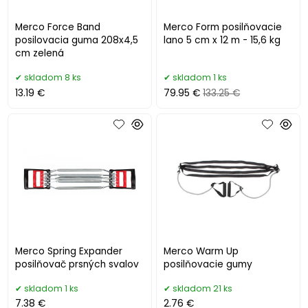
Merco Force Band
Merco Form posilňovacie
posilovacia guma 208x4,5
lano 5 cm x 12 m - 15,6 kg
cm zelená
skladom 8 ks
skladom 1 ks
13.19 €
79.95 €
133.25 €
Merco Spring Expander
Merco Warm Up
posilňovač prsných svalov
posilňovacie gumy
skladom 1 ks
skladom 21 ks
7.38 €
2.76 €