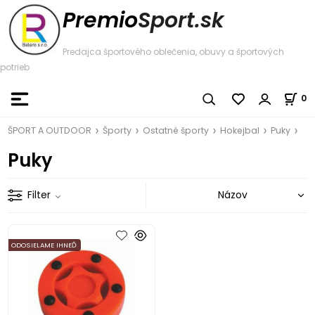
Premio
Sport.sk
Predajca športového oblečenia, obuvy a športových
potrieb
0
ŠPORT A OUTDOOR
Športy
Ostatné športy
Hokejbal
Puky
Puky
Filter
ODOSIELAME IHNEĎ