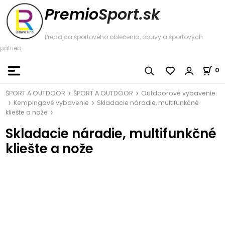
Premio
Sport.sk
Predajca športového oblečenia, obuvy a športových
potrieb
0
ŠPORT A OUTDOOR
ŠPORT A OUTDOOR
Outdoorové vybavenie
Kempingové vybavenie
Skladacie náradie, multifunkčné
kliešte a nože
Skladacie náradie, multifunkčné
kliešte a nože