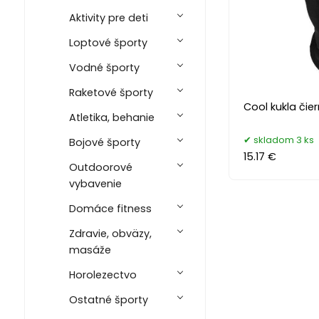
Aktivity pre deti
Loptové športy
Vodné športy
Raketové športy
Cool kukla čie
Atletika, behanie
skladom 3 ks
Bojové športy
15.17 €
Outdoorové
vybavenie
Domáce fitness
Zdravie, obväzy,
masáže
Horolezectvo
Ostatné športy