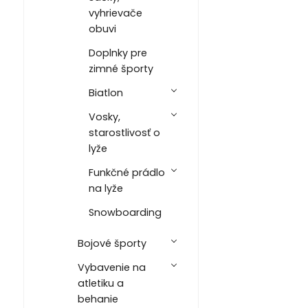
vyhrievače
obuvi
Doplnky pre
zimné športy
Biatlon
Vosky,
starostlivosť o
lyže
Funkčné prádlo
na lyže
Snowboarding
Bojové športy
Vybavenie na
atletiku a
behanie