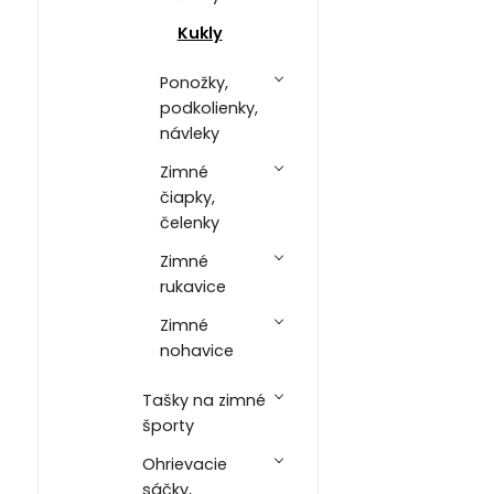
Kukly
Ponožky,
podkolienky,
návleky
Zimné
čiapky,
čelenky
Zimné
rukavice
Zimné
nohavice
Tašky na zimné
športy
Ohrievacie
sáčky,