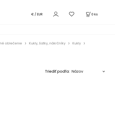
0
ks
€ / EUR
né oblečenie
Kukly, šatky, nákrčníky
Kukly
Triediť podľa: