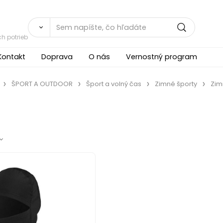
h potrieb
Kontakt
Doprava
O nás
Vernostný program
ŠPORT A OUTDOOR
Šport a volný čas
Zimné športy
Zim