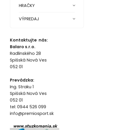
HRAČKY
VÝPREDAJ
Kontaktujte nás:
Balaro s.r.o.
Radlinského 28
Spišská Nová Ves
052 01
Prevádzka:
Ing. Straku 1
Spišská Nová Ves
052 01
tel: 0944 526 099
info@premiosport.sk