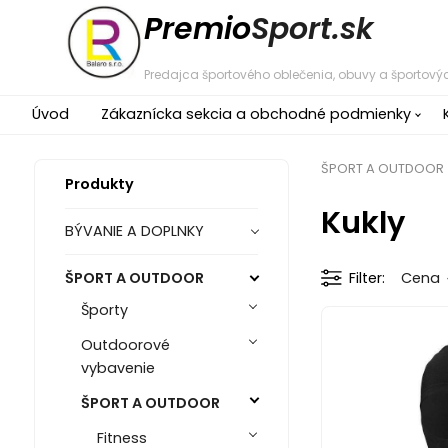
Premio
Sport.sk
Predajca športového oblečenia, obuvy a športovýc
Úvod
Zákaznícka sekcia a obchodné podmienky
ŠPORT A OUTDOOR
Produkty
Kukly
BÝVANIE A DOPLNKY
ŠPORT A OUTDOOR
Filter
Cena
Športy
Outdoorové
vybavenie
ŠPORT A OUTDOOR
Fitness