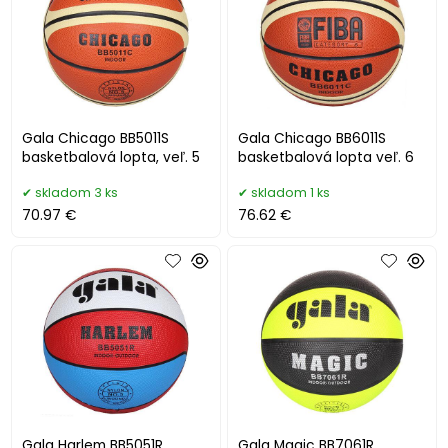
Gala Chicago BB5011S
Gala Chicago BB6011S
basketbalová lopta, veľ. 5
basketbalová lopta veľ. 6
skladom 3 ks
skladom 1 ks
70.97 €
76.62 €
Gala Harlem BB5051R
Gala Magic BB7061R