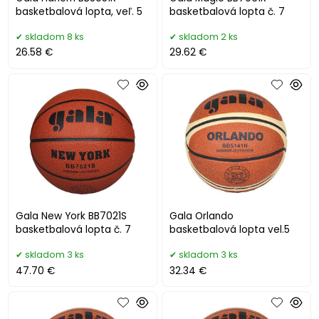
basketbalová lopta, veľ. 5
basketbalová lopta č. 7
skladom 8 ks
skladom 2 ks
26.58 €
29.62 €
Gala New York BB7021S
Gala Orlando
basketbalová lopta č. 7
basketbalová lopta vel.5
skladom 3 ks
skladom 3 ks
47.70 €
32.34 €