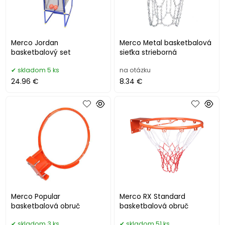
Merco Jordan
Merco Metal basketbalová
basketbalový set
sieťka strieborná
skladom 5 ks
na otázku
24.96 €
8.34 €
Merco Popular
Merco RX Standard
basketbalová obruč
basketbalová obruč
skladom 3 ks
skladom 51 ks