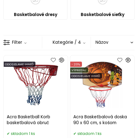
Basketbalové dresy
Basketbalové sieťky
Filter
Kategórie
/ 4
ODOSIELAME IHNEĎ
- 20%
VÝPREDAJ
ODOSIELAME IHNEĎ
Acra Basketball Korb
Acra Basketbalová doska
basketbalová obruč
90 x 60 cm, s košom
skladom 1 ks
skladom 1 ks