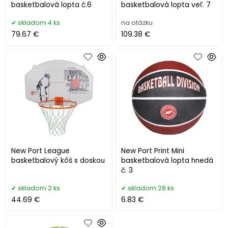
basketbalová lopta č.6
basketbalová lopta veľ. 7
skladom 4 ks
na otázku
79.67 €
109.38 €
New Port League
New Port Print Mini
basketbalový kôš s doskou
basketbalová lopta hnedá
č. 3
skladom 2 ks
skladom 28 ks
44.69 €
6.83 €