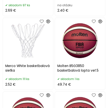
skladom 97 ks
na otázku
2.69 €
2.40 €
Merco White basketbalová
Molten B5G3850
sieťka
basketbalová lopta veľ.5
skladom 111 ks
skladom 1 ks
2.52 €
49.74 €