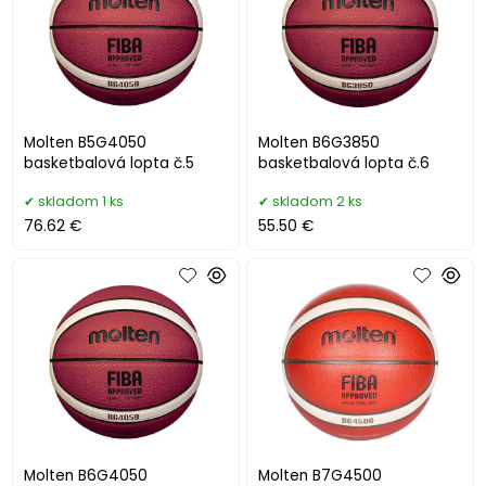
Molten B5G4050
Molten B6G3850
basketbalová lopta č.5
basketbalová lopta č.6
skladom 1 ks
skladom 2 ks
76.62 €
55.50 €
Molten B6G4050
Molten B7G4500