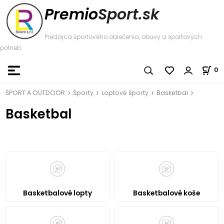
Premio
Sport.sk
Predajca športového oblečenia, obuvy a športových
potrieb
0
ŠPORT A OUTDOOR
Športy
Loptové športy
Basketbal
Basketbal
Basketbalové lopty
Basketbalové koše