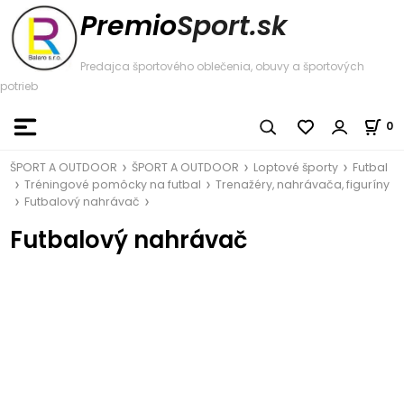
Premio
Sport.sk
Predajca športového oblečenia, obuvy a športových
potrieb
0
ŠPORT A OUTDOOR
ŠPORT A OUTDOOR
Loptové športy
Futbal
Tréningové pomôcky na futbal
Trenažéry, nahrávača, figuríny
Futbalový nahrávač
Futbalový nahrávač