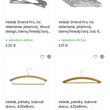
Vešiak Strend Pro, na
Vešiak Strend Pro, na
oblečenie, plastový, Wood
oblečenie, plastový,
design, čierny/hnedý/sivý,
čierny/hnedý/sivý, bal. 6
bal. 3 ks, 44x21,5 cm
ks, 40x18,5 cm
skladom 446 ks
skladom 463 ks
2.20 €
2.01 €
Vešiak, pánsky, bukové
Vešiak, pánsky, bukové
drevo, 420x8mm,
drevo, 420x8mm,