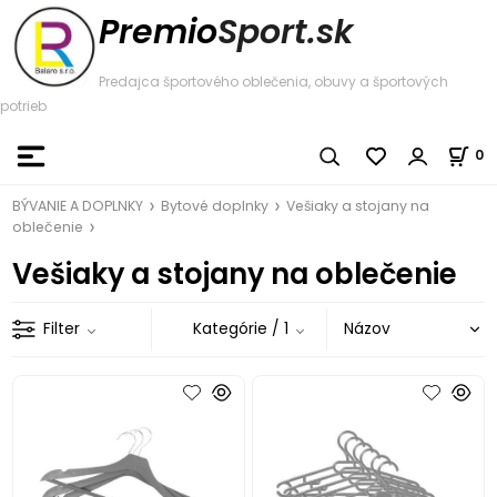
Premio
Sport.sk
Predajca športového oblečenia, obuvy a športových
potrieb
0
BÝVANIE A DOPLNKY
Bytové doplnky
Vešiaky a stojany na
oblečenie
Vešiaky a stojany na oblečenie
Filter
Kategórie
/ 1