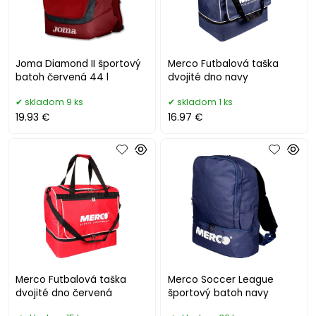
Joma Diamond II športový
Merco Futbalová taška
batoh červená 44 l
dvojité dno navy
skladom 9 ks
skladom 1 ks
19.93 €
16.97 €
Merco Futbalová taška
Merco Soccer League
dvojité dno červená
športový batoh navy