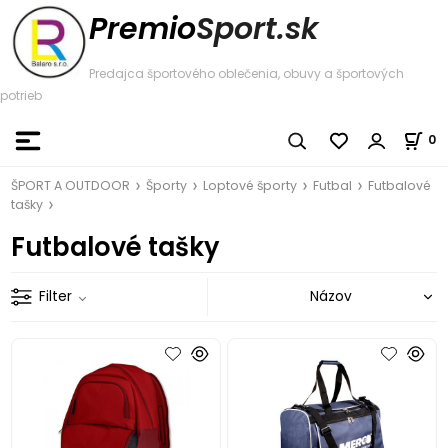
Premio
Sport.sk
Predajca športového oblečenia, obuvy a športových
potrieb
0
ŠPORT A OUTDOOR
Športy
Loptové športy
Futbal
Futbalové
tašky
Futbalové tašky
Filter