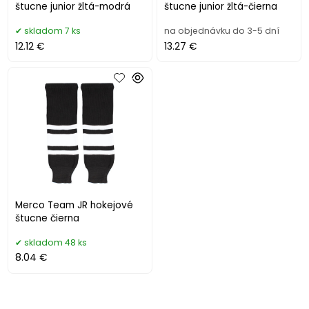
štucne junior žltá-modrá
štucne junior žltá-čierna
skladom 7 ks
na objednávku do 3-5 dní
12.12 €
13.27 €
Merco Team JR hokejové
štucne čierna
skladom 48 ks
8.04 €