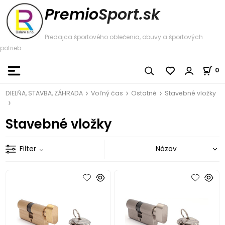
Premio
Sport.sk
Predajca športového oblečenia, obuvy a športových
potrieb
0
DIELŇA, STAVBA, ZÁHRADA
Voľný čas
Ostatné
Stavebné vložky
Stavebné vložky
Filter