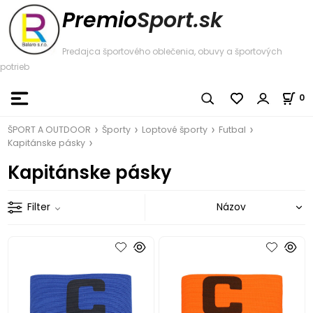
Premio
Sport.sk
Predajca športového oblečenia, obuvy a športových
potrieb
0
ŠPORT A OUTDOOR
Športy
Loptové športy
Futbal
Kapitánske pásky
Kapitánske pásky
Filter