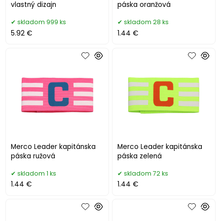
vlastný dizajn
páska oranžová
skladom 999 ks
skladom 28 ks
5.92 €
1.44 €
Merco Leader kapitánska
Merco Leader kapitánska
páska ružová
páska zelená
skladom 1 ks
skladom 72 ks
1.44 €
1.44 €