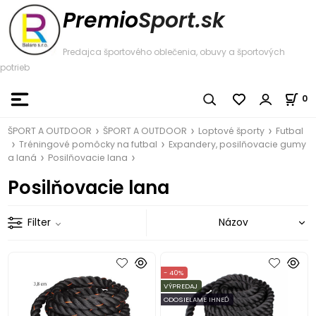
Premio
Sport.sk
Predajca športového oblečenia, obuvy a športových
potrieb
0
ŠPORT A OUTDOOR
ŠPORT A OUTDOOR
Loptové športy
Futbal
Tréningové pomôcky na futbal
Expandery, posilňovacie gumy
a laná
Posilňovacie lana
Posilňovacie lana
Filter
- 40%
VÝPREDAJ
ODOSIELAME IHNEĎ