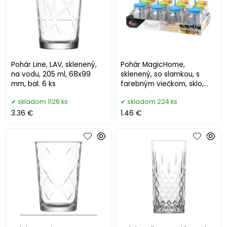
Pohár Line, LAV, sklenený,
Pohár MagicHome,
na vodu, 205 ml, 68x99
sklenený, so slamkou, s
mm, bal. 6 ks
farebným viečkom, sklo,
480 ml, Sellbox 12 ks
skladom 1126 ks
skladom 224 ks
3.36 €
1.46 €