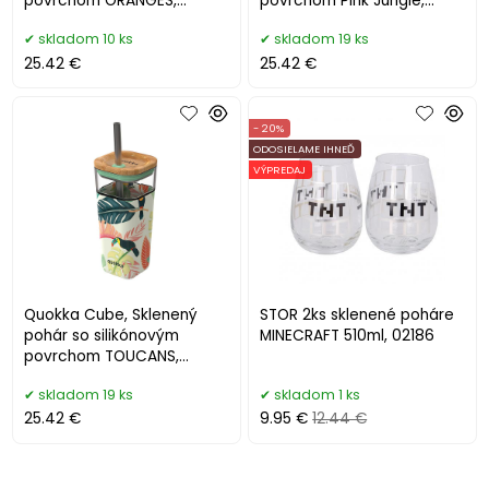
povrchom ORANGES,
povrchom Pink Jungle,
540ml, 40058
540ml, 40057
skladom 10 ks
skladom 19 ks
25.42 €
25.42 €
- 20%
ODOSIELAME IHNEĎ
VÝPREDAJ
Quokka Cube, Sklenený
STOR 2ks sklenené poháre
pohár so silikónovým
MINECRAFT 510ml, 02186
povrchom TOUCANS,
540ml, 40056
skladom 19 ks
skladom 1 ks
25.42 €
9.95 €
12.44 €