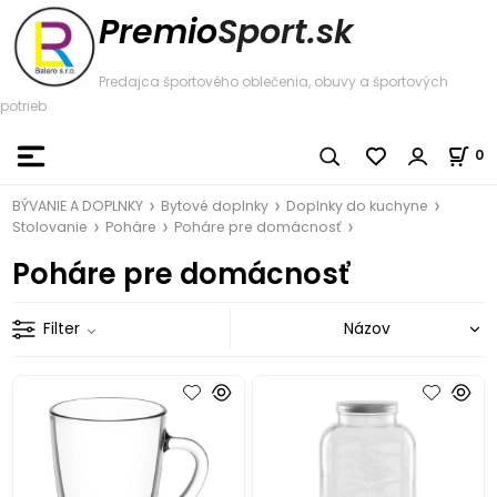
Premio
Sport.sk
Predajca športového oblečenia, obuvy a športových
potrieb
0
BÝVANIE A DOPLNKY
Bytové doplnky
Doplnky do kuchyne
Stolovanie
Poháre
Poháre pre domácnosť
Poháre pre domácnosť
Filter