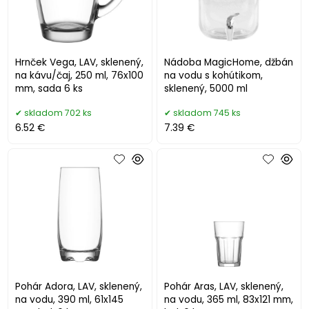
Hrnček Vega, LAV, sklenený,
Nádoba MagicHome, džbán
na kávu/čaj, 250 ml, 76x100
na vodu s kohútikom,
mm, sada 6 ks
sklenený, 5000 ml
skladom 702 ks
skladom 745 ks
6.52 €
7.39 €
Pohár Adora, LAV, sklenený,
Pohár Aras, LAV, sklenený,
na vodu, 390 ml, 61x145
na vodu, 365 ml, 83x121 mm,