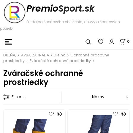
Premio
Sport.sk
Predajca športového oblečenia, obuvy a športových
potrieb
0
DIELŇA, STAVBA, ZÁHRADA
Dielňa
Ochranné pracovné
prostriedky
Zváračské ochranné prostriedky
Zváračské ochranné
prostriedky
Filter