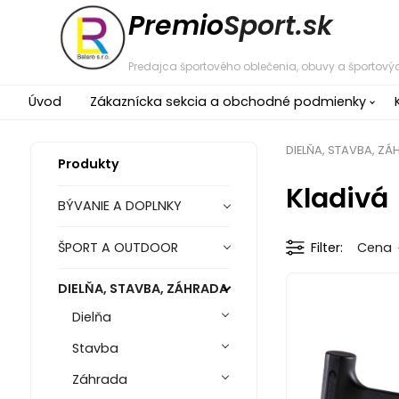
Premio
Sport.sk
Predajca športového oblečenia, obuvy a športovýc
Úvod
Zákaznícka sekcia a obchodné podmienky
DIELŇA, STAVBA, Z
Produkty
Kladivá
BÝVANIE A DOPLNKY
ŠPORT A OUTDOOR
Filter
Cena
DIELŇA, STAVBA, ZÁHRADA
Dielňa
Stavba
Záhrada