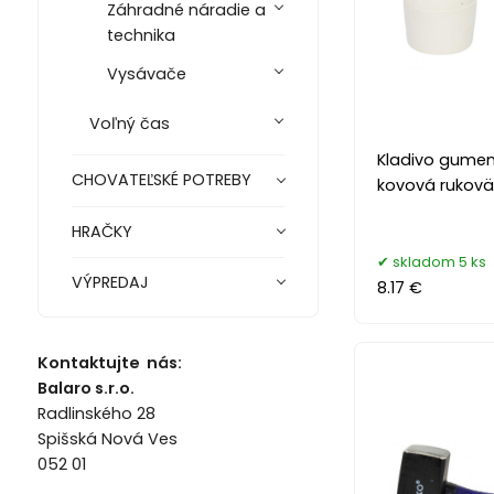
Záhradné náradie a
technika
Vysávače
Voľný čas
Kladivo gumen
CHOVATEĽSKÉ POTREBY
kovová rukovä
HRAČKY
skladom 5 ks
VÝPREDAJ
8.17 €
Kontaktujte nás:
Balaro s.r.o.
Radlinského 28
Spišská Nová Ves
052 01