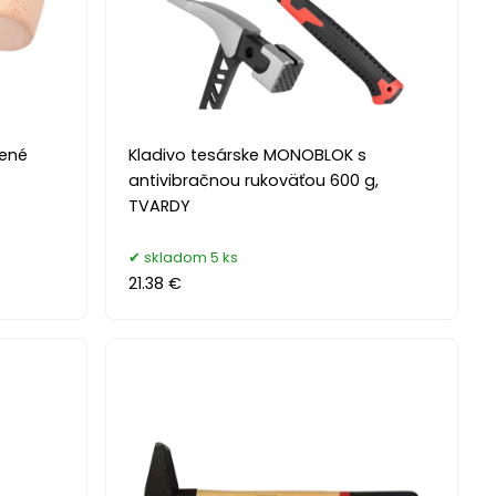
vené
Kladivo tesárske MONOBLOK s
antivibračnou rukoväťou 600 g,
TVARDY
skladom 5 ks
21.38 €