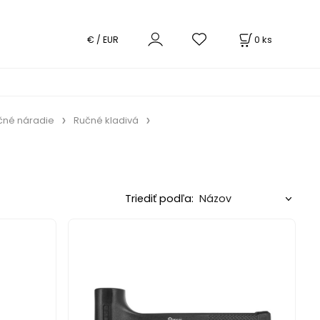
0
ks
€ / EUR
čné náradie
Ručné kladivá
Triediť podľa: