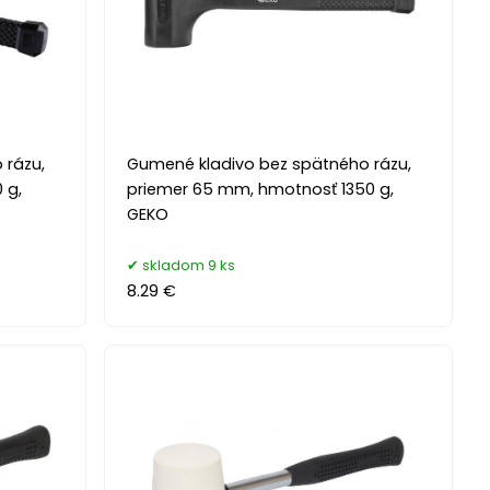
 rázu,
Gumené kladivo bez spätného rázu,
 g,
priemer 65 mm, hmotnosť 1350 g,
GEKO
skladom 9 ks
8.29 €