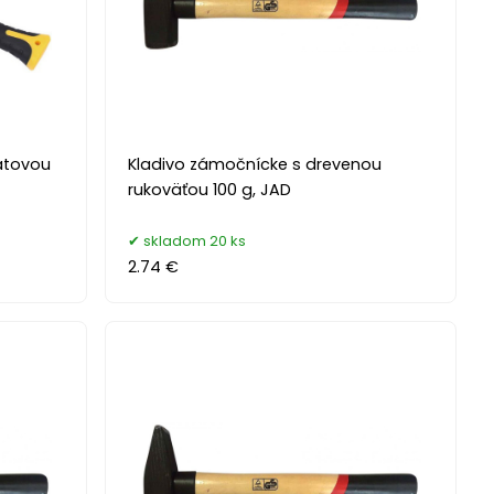
nátovou
Kladivo zámočnícke s drevenou
rukoväťou 100 g, JAD
skladom 20 ks
2.74 €