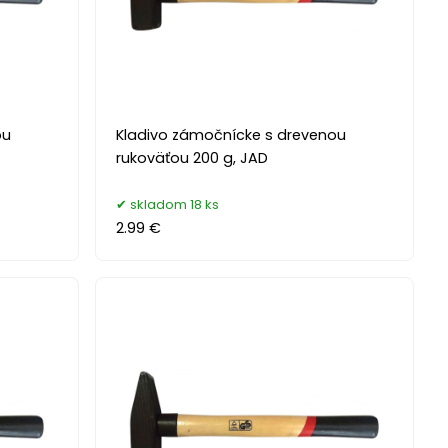
ou
Kladivo zámočnícke s drevenou
rukoväťou 200 g, JAD
skladom 18 ks
2.99 €