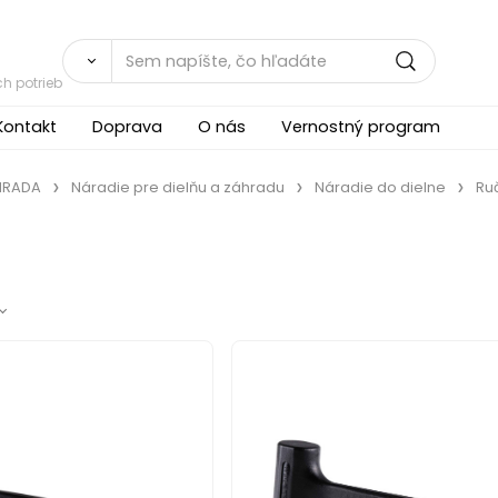
h potrieb
Kontakt
Doprava
O nás
Vernostný program
ÁHRADA
Náradie pre dielňu a záhradu
Náradie do dielne
Ru