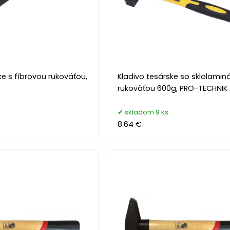
ke s fíbrovou rukoväťou,
Kladivo tesárske so sklolami
rukoväťou 600g, PRO-TECHNIK
s
skladom 9 ks
8.64 €