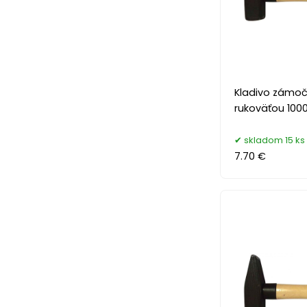
Kladivo zámoč
rukoväťou 1000
skladom 15 ks
7.70 €