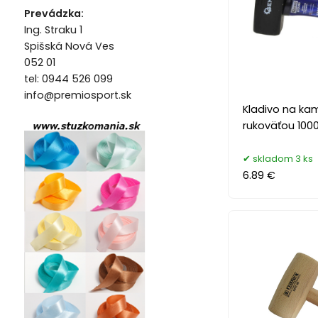
Prevádzka:
Ing. Straku 1
Spišská Nová Ves
052 01
tel: 0944 526 099
info@premiosport.sk
Kladivo na ka
rukoväťou 100
skladom 3 ks
6.89 €