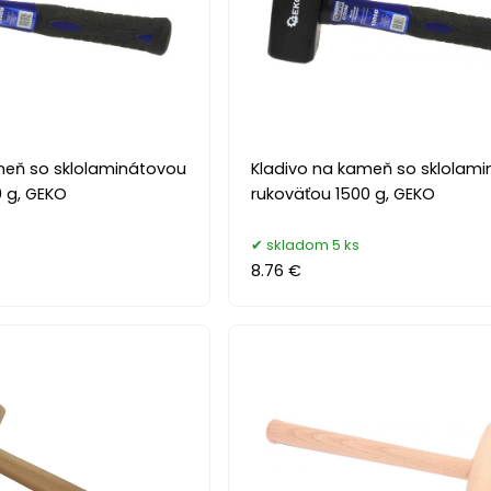
meň so sklolaminátovou
Kladivo na kameň so sklolam
0 g, GEKO
rukoväťou 1500 g, GEKO
skladom 5 ks
8.76 €