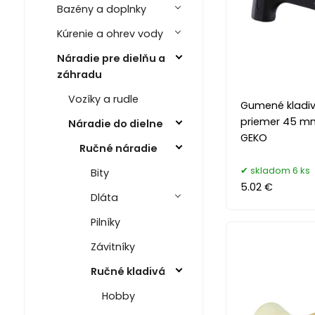
Bazény a doplnky
Kúrenie a ohrev vody
Náradie pre dielňu a
záhradu
Vozíky a rudle
Gumené kladiv
priemer 45 mm
Náradie do dielne
GEKO
Ručné náradie
skladom 6 ks
Bity
5.02 €
Dláta
Pilníky
Závitníky
Ručné kladivá
Hobby