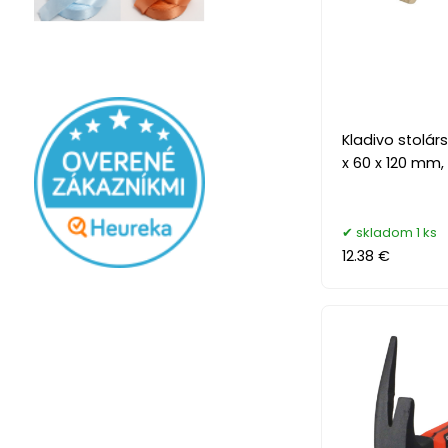
Kladivo stolár
x 60 x 120 mm,
skladom 1 ks
12.38 €