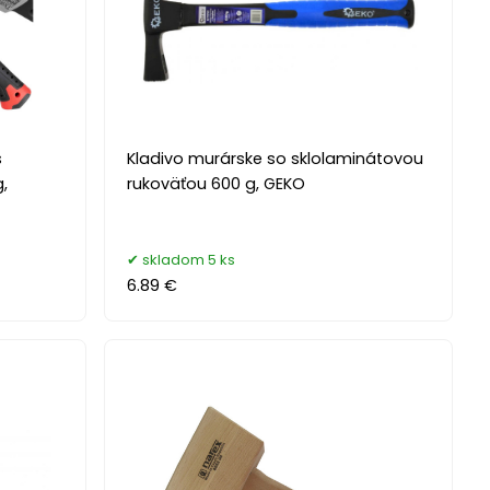
s
Kladivo murárske so sklolaminátovou
,
rukoväťou 600 g, GEKO
skladom 5 ks
6.89 €