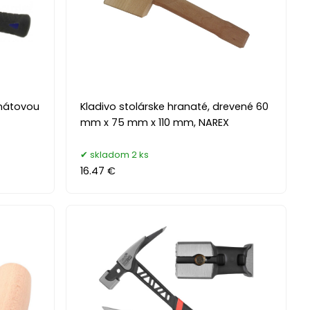
inátovou
Kladivo stolárske hranaté, drevené 60
mm x 75 mm x 110 mm, NAREX
skladom 2 ks
16.47 €