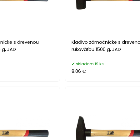
nícke s drevenou
Kladivo zámočnícke s dreven
 g, JAD
rukoväťou 1500 g, JAD
skladom 19 ks
8.06 €