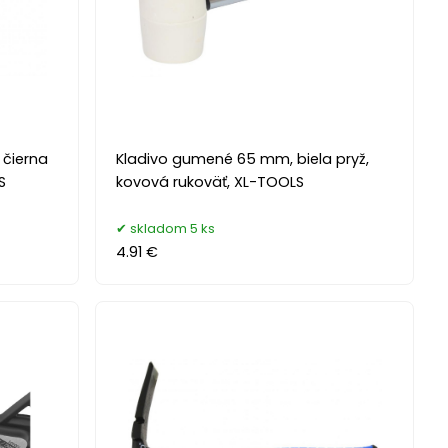
čierna
Kladivo gumené 65 mm, biela pryž,
S
kovová rukoväť, XL-TOOLS
skladom 5 ks
4.91 €