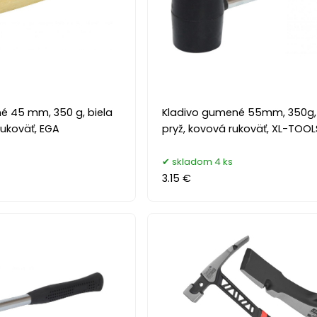
é 45 mm, 350 g, biela
Kladivo gumené 55mm, 350g, 
rukoväť, EGA
pryž, kovová rukoväť, XL-TOOL
skladom 4 ks
3.15 €