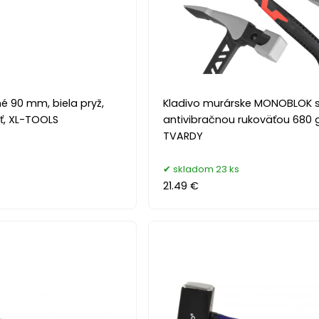
é 90 mm, biela pryž,
Kladivo murárske MONOBLOK 
ť, XL-TOOLS
antivibračnou rukoväťou 680 g
TVARDY
skladom 23 ks
21.49 €