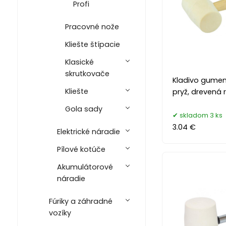
Profi
Pracovné nože
Kliešte štípacie
Klasické
skrutkovače
Kladivo gumen
Kliešte
pryž, drevená 
Gola sady
skladom 3 ks
3.04 €
Elektrické náradie
Pílové kotúče
Akumulátorové
náradie
Fúriky a záhradné
vozíky