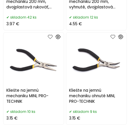
mechaniku 200 mm,
mechaniku 200 mm,
dvojplastová rukoväť,
vyhnuté, dvojplastová
GEKO PREMIUM
rukoväť, GEKO PREMIUM
skladom 42 ks
skladom 12 ks
3.97 €
4.55 €
Kliešte na jemnú
Kliešte na jemnú
mechaniku MINI, PRO-
mechaniku ohnuté MINI,
TECHNIK
PRO-TECHNIK
skladom 10 ks
skladom 9 ks
3.15 €
3.15 €