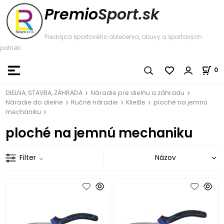
Premio
Sport.sk
Predajca športového oblečenia, obuvy a športových
potrieb
0
DIELŇA, STAVBA, ZÁHRADA
Náradie pre dielňu a záhradu
Náradie do dielne
Ručné náradie
Kliešte
ploché na jemnú
mechaniku
ploché na jemnú mechaniku
Filter