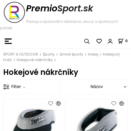
Premio
Sport.sk
Predajca športového oblečenia, obuvy a športových
potrieb
0
ŠPORT A OUTDOOR
Športy
Zimné športy
Hokej
Hokejový
hráč
Hokejové nákrčníky
Hokejové nákrčníky
Filter