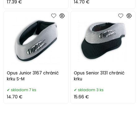
17.39 €
14.70 €
Opus Junior 3167 chránič
Opus Senior 3131 chránič
krku S-M
krku
skladom 7 ks
skladom 3 ks
14.70 €
15.66 €