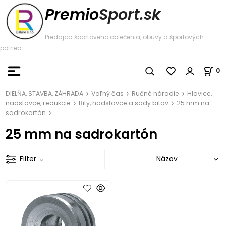
Premio
Sport.sk
Predajca športového oblečenia, obuvy a športových
potrieb
0
DIELŇA, STAVBA, ZÁHRADA
Voľný čas
Ručné náradie
Hlavice,
nadstavce, redukcie
Bity, nadstavce a sady bitov
25 mm na
sadrokartón
25 mm na sadrokartón
Filter