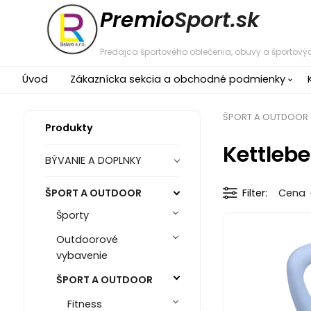
Premio
Sport.sk
Predajca športového oblečenia, obuvy a športovýc
Úvod
Zákaznícka sekcia a obchodné podmienky
ŠPORT A OUTDOOR
Produkty
Kettlebel
BÝVANIE A DOPLNKY
ŠPORT A OUTDOOR
Filter
Cena
Športy
Outdoorové
vybavenie
ŠPORT A OUTDOOR
Fitness