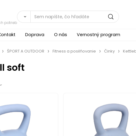
h potrieb
Kontakt
Doprava
O nás
Vernostný program
ŠPORT A OUTDOOR
Fitness a posilňovanie
Činky
Kettleb
l soft