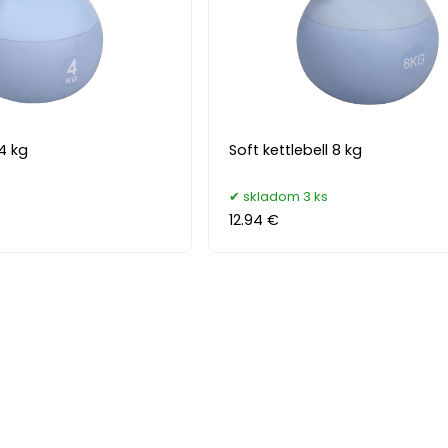
 4 kg
Soft kettlebell 8 kg
s
skladom 3 ks
12.94 €