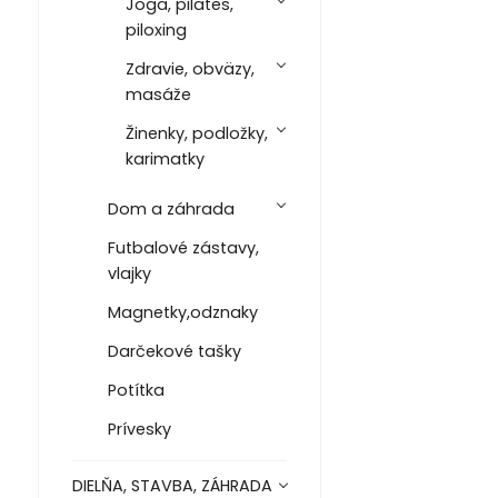
Joga, pilates,
piloxing
Zdravie, obväzy,
masáže
Žinenky, podložky,
karimatky
Dom a záhrada
Futbalové zástavy,
vlajky
Magnetky,odznaky
Darčekové tašky
Potítka
Prívesky
DIELŇA, STAVBA, ZÁHRADA