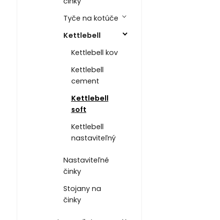
činky
Tyče na kotúče
Kettlebell
Kettlebell kov
Kettlebell
cement
Kettlebell
soft
Kettlebell
nastaviteľný
Nastaviteľné
činky
Stojany na
činky