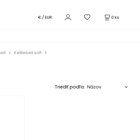
0
ks
€ / EUR
ell
Kettlebell soft
Triediť podľa: