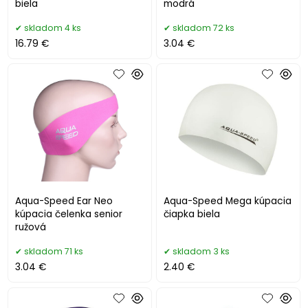
biela
modrá
skladom 4 ks
skladom 72 ks
16.79 €
3.04 €
Aqua-Speed Ear Neo
Aqua-Speed Mega kúpacia
kúpacia čelenka senior
čiapka biela
ružová
skladom 71 ks
skladom 3 ks
3.04 €
2.40 €