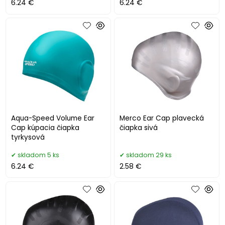
6.24 €
6.24 €
Aqua-Speed Volume Ear
Merco Ear Cap plavecká
Cap kúpacia čiapka
čiapka sivá
tyrkysová
skladom 5 ks
skladom 29 ks
6.24 €
2.58 €